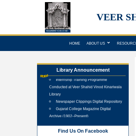
VEER S
HOME
ABOUT US
RESOURC
Library Announcement
Internship Training Programme
Conducted at Veer Shahid Vinod Kinariwala
Library
Newspaper Clippings Digital Repository
Gujarat College Magazine Digital
Archive (1902–Present)
Tree Plantation Programme 25 June
2026
Find Us On Facebook
New Arrivals Books 2025 - 2026