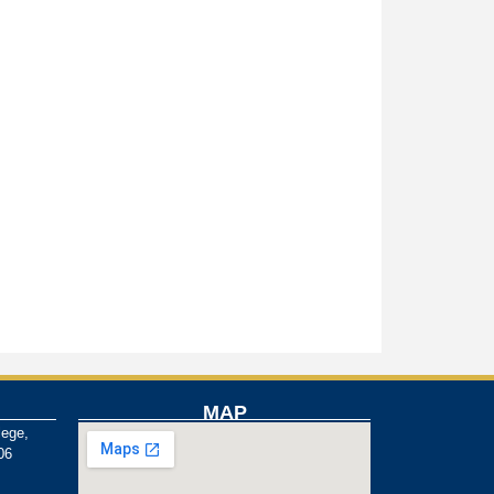
MAP
lege,
06