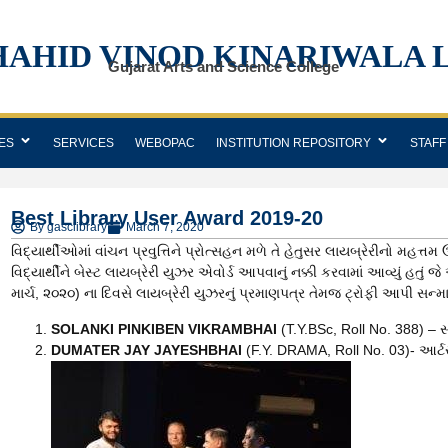
HAHID VINOD KINARIWALA 
Gujarat Arts and Science College
ES
SERVICES
WEBOPAC
INSTITUTION REPOSITORY
STAFF
Best Library User Award 2019-20
By
gasclibrary
March 7, 2020
વિદ્યાર્થીઓમાં વાંચન પ્રવુત્તિને પ્રોત્સહન મળે તે હેતુસર લાયબ્રેરીનો મહત
વિદ્યાર્થીને બેસ્ટ લાયબ્રેરી યુઝર એવોર્ડ આપવાનું નક્કી કરવામાં આવ્યું હતું 
માર્ચ, ૨૦૨૦) ના દિવસે લાયબ્રેરી યુઝરનું પ્રમાણપત્ર તેમજ ટ્રોફી આપી સન્મ
SOLANKI PINKIBEN VIKRAMBHAI
(T.Y.BSc, Roll No. 388) – 
DUMATER JAY JAYESHBHAI
(F.Y. DRAMA, Roll No. 03)- આર્ટ