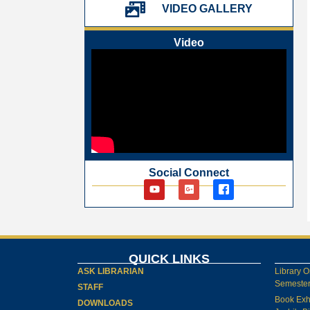
પ્રેમચંદ જયંતી ઉજવણી
VIDEO GALLERY
National Digital Library (NDL)
New Arrivals Audio Books
Video
Library Orientation for newly admitted
students
Social Connect
QUICK LINKS
ASK LIBRARIAN
Library O
Semester-
STAFF
Book Exh
DOWNLOADS