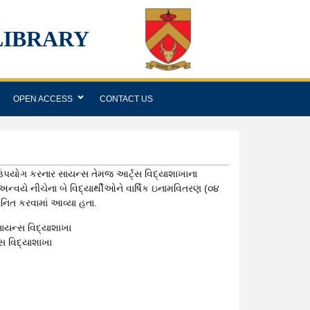
LIBRARY
OPEN ACCESS
CONTACT US
્તમ ઉપયોગ કરનાર સાયન્સ તેમજ આર્ટ્સ વિદ્યાશાખાના
જે અન્વયે નીચેના બે વિદ્યાર્થીઓને વાર્ષિક ઇનામવિતરણ (૦૪
ાનિત કરવામાં આવ્યા હતા.
સાયન્સ વિદ્યાશાખા
સ વિદ્યાશાખા