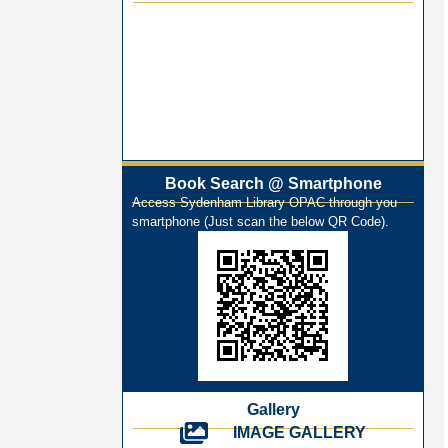
Best Library User 2025-26
Training Workshop under the One
Nation One Subscription (ONOS)
NEP-2020 Internship Program at Veer
Shaheed Vinod Kinariwala Library
ONOS Workshop_ 11th to 15th July
2025
Book Search @ Smartphone
New Arrivals Books_ March 2025
Access Sydenham Library OPAC through you
One Nation One Subscription Notice
smartphone (Just scan the below QR Code).
Author Talk and Book Review Session
on 4th January 2025
Workshop on Library Automation &
Digitization
Library Orientation Program for First
Year B.Sc. Students on 29th July 2024
N-LIST Workshop for Faculty Members
06/03/2024
Gallery
IMAGE GALLERY
On-Line-Learning (Open Access)