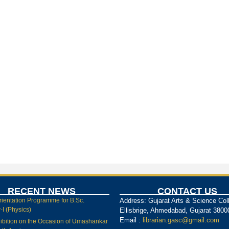
RECENT NEWS
CONTACT US
rientation Programme for B.Sc.
Address: Gujarat Arts & Science Col
I (Physics)
Ellisbrige, Ahmedabad, Gujarat 3800
Email :
librarian.gasc@gmail.com
ibition on the Occasion of Umashankar